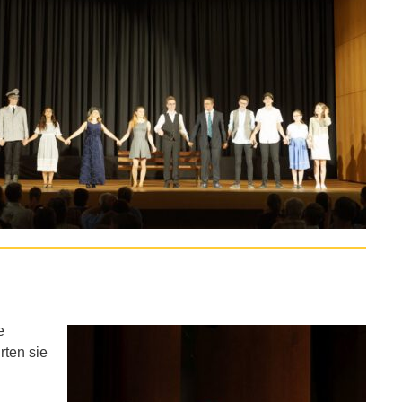
e
rten sie