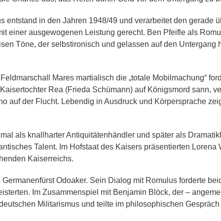
s entstand in den Jahren 1948/49 und verarbeitet den gerade ü
t einer ausgewogenen Leistung gerecht. Ben Pfeifle als Romul
leisen Töne, der selbstironisch und gelassen auf den Untergang 
Feldmarschall Mares martialisch die „totale Mobilmachung“ fo
er Kaisertochter Rea (Frieda Schümann) auf Königsmord sann, 
o auf der Flucht. Lebendig in Ausdruck und Körpersprache zeig
l als knallharter Antiquitätenhändler und später als Dramatikle
ntisches Talent. Im Hofstaat des Kaisers präsentierten Loren
ehenden Kaiserreichs.
ls Germanenfürst Odoaker. Sein Dialog mit Romulus forderte bei
sterten. Im Zusammenspiel mit Benjamin Blöck, der – angemesse
f deutschen Militarismus und teilte im philosophischen Gespräc