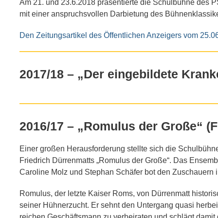
Am 21. und 23.6.2018 präsentierte die Schulbühne des P
mit einer anspruchsvollen Darbietung des Bühnenklassiker
Den Zeitungsartikel des Öffentlichen Anzeigers vom 25.06
2017/18 – „Der eingebildete Krank
2016/17 – „Romulus der Große“ (F
Einer großen Herausforderung stellte sich die Schulbüh
Friedrich Dürrenmatts „Romulus der Große“. Das Ensembl
Caroline Molz und Stephan Schäfer bot den Zuschauern i
Romulus, der letzte Kaiser Roms, von Dürrenmatt historisc
seiner Hühnerzucht. Er sehnt den Untergang quasi herbei,
reichen Geschäftsmann zu verheiraten und schlägt damit