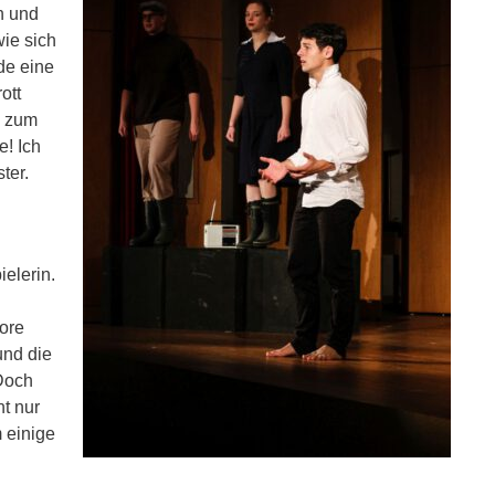
n und
wie sich
de eine
ott
s zum
e! Ich
ter.
elerin.
pore
und die
 Doch
t nur
 einige