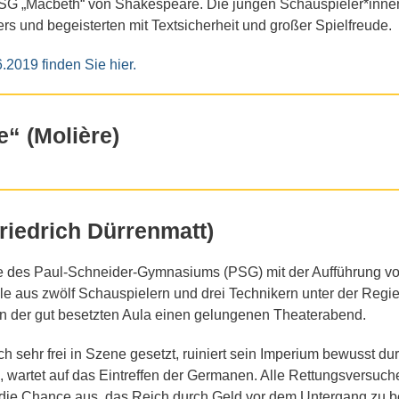
SG „Macbeth“ von Shakespeare. Die jungen Schauspieler*innen
s und begeisterten mit Textsicherheit und großer Spielfreude.
.2019 finden Sie hier.
e“ (Molière)
riedrich Dürrenmatt)
ne des Paul-Schneider-Gymnasiums (PSG) mit der Aufführung v
e aus zwölf Schauspielern und drei Technikern unter der Regi
n der gut besetzten Aula einen gelungenen Theaterabend.
h sehr frei in Szene gesetzt, ruiniert sein Imperium bewusst dur
 wartet auf das Eintreffen der Germanen. Alle Rettungsversuche 
 die Chance aus, das Reich durch Geld vor dem Untergang zu 