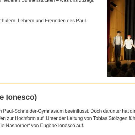
or neueren Bühnenstücken – was uns zusagt,
Schülern, Lehrern und Freunden des Paul-
e Ionesco)
 Paul-Schneider-Gymnasium beeinflusst. Doch darunter hat di
fen zur Hochform auf. Unter der Leitung von Tobias Stölzgen füh
Die Nashörner“ von Eugène Ionesco auf.