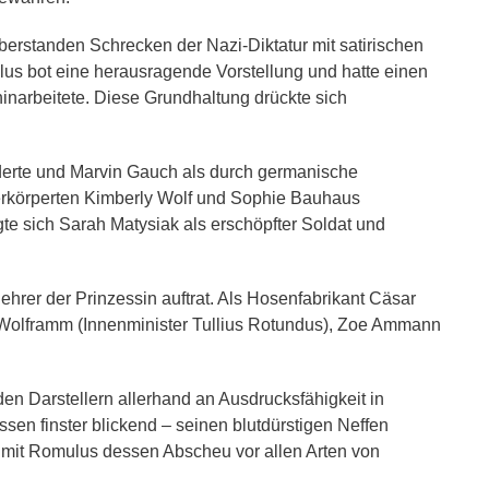
berstanden Schrecken der Nazi-Diktatur mit satirischen
us bot eine herausragende Vorstellung und hatte einen
hinarbeitete. Diese Grundhaltung drückte sich
rderte und Marvin Gauch als durch germanische
verkörperten Kimberly Wolf und Sophie Bauhaus
te sich Sarah Matysiak als erschöpfter Soldat und
hrer der Prinzessin auftrat. Als Hosenfabrikant Cäsar
a Wolframm (Innenminister Tullius Rotundus), Zoe Ammann
den Darstellern allerhand an Ausdrucksfähigkeit in
n finster blickend – seinen blutdürstigen Neffen
h mit Romulus dessen Abscheu vor allen Arten von