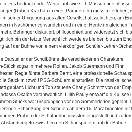
r in teils bedrückender Weise auf, wie sich Massen beeinflusse
ringer (Ruben Krächan in einer Paraderolle) muss miterleben, 
 in seiner Umgebung aus allen Gesellschaftsschichten, am En
ner) in Nashörner verwandeln und in einer Herde im gleichen Tr
ehr. Behringer diskutiert, philosophiert und widersetzt sich bi
: „Ich bin der letzte Mensch! Ich werde es bleiben bis zum End
lung auf der Bühne von einem vierköpfigen Schüler-Lehrer-Orches
ie Darsteller der Schulbühne die verschiedenen Charaktere
ten-Stück sogar in mehrere Rollen. Jakob Suermann und Finn
ester. Regie führte Barbara Bernt, eine professionelle Schauspi
le Stück mit zwölf PSG-Schülern einstudiert. Die musikalische
ett geplant. Licht und Ton steuerte Charly Schmitz von der Em
assa Okaibe verantwortlich. Lilith Pauly entwarf die Kulisse 
führten Stücks war ursprünglich vor den Sommerferien geplant.
ierende Schließung der Schulen ab dem 16. März brachten nich
gonnenen Proben der Schulbühne mussten eingestellt und zudem
-Abstandsregeln zwischen den Schauspielern auf der Bühne