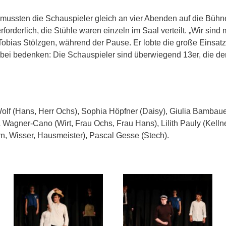
s mussten die Schauspieler gleich an vier Abenden auf die Büh
rderlich, die Stühle waren einzeln im Saal verteilt. „Wir sind 
obias Stölzgen, während der Pause. Er lobte die große Einsatzb
bei bedenken: Die Schauspieler sind überwiegend 13er, die dem
olf (Hans, Herr Ochs), Sophia Höpfner (Daisy), Giulia Bambaue
a Wagner-Cano (Wirt, Frau Ochs, Frau Hans), Lilith Pauly (Kelln
n, Wisser, Hausmeister), Pascal Gesse (Stech).