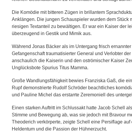
Die Komödie mit bitteren Zügen in brillantem Sprachduktu
Anklängen. Die jungen Schauspieler wurden dem Stück mi
riesigen Textanteil zu bewältigen. Er war ein Kaiser der 
überzeugend in Gestik und Mimik aus.
Während Jonas Bäcker als im Untergang frisch ernannter 
Gefangenschaft traumatisierter General und Verlobter d
anschaulich die Kaiserin und den oströmischer Kaiser Zen
Unglücksbote Spurius Titus Mamma.
Große Wandlungsfähigkeit bewies Franziska Gaß, die einma
Rupf demonstrierte Rudolf Schröder beachtliches komödia
und Pauline Michel das erstarrte Zeremoniell des unterg
Einen starken Auftritt im Schlussakt hatte Jacob Schell a
Stimme und Bewegung ab, was sie jedoch mit Bravour mei
Theoderich verkörperte, zeigte Schell eine Persiflage au
Heldentum und die Passion der Hühnerzucht.