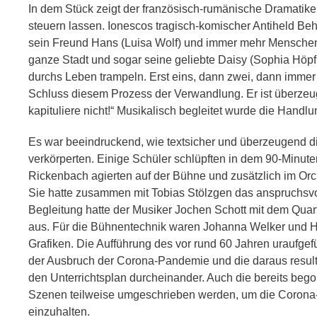
In dem Stück zeigt der französisch-rumänische Dramatike
steuern lassen. Ionescos tragisch-komischer Antiheld Beh
sein Freund Hans (Luisa Wolf) und immer mehr Menschen
ganze Stadt und sogar seine geliebte Daisy (Sophia Höpf
durchs Leben trampeln. Erst eins, dann zwei, dann immer m
Schluss diesem Prozess der Verwandlung. Er ist überzeugt
kapituliere nicht!“ Musikalisch begleitet wurde die Hand
Es war beeindruckend, wie textsicher und überzeugend d
verkörperten. Einige Schüler schlüpften in dem 90-Minu
Rickenbach agierten auf der Bühne und zusätzlich im Orch
Sie hatte zusammen mit Tobias Stölzgen das anspruchsvol
Begleitung hatte der Musiker Jochen Schott mit dem Quart
aus. Für die Bühnentechnik waren Johanna Welker und Had
Grafiken. Die Aufführung des vor rund 60 Jahren uraufge
der Ausbruch der Corona-Pandemie und die daraus result
den Unterrichtsplan durcheinander. Auch die bereits be
Szenen teilweise umgeschrieben werden, um die Corona
einzuhalten.