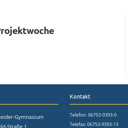
Projektwoche
Kontakt
Telefon: 06753-9393-0
neider-Gymnasium
Telefax: 06753-9393-13
ld-Straße 1