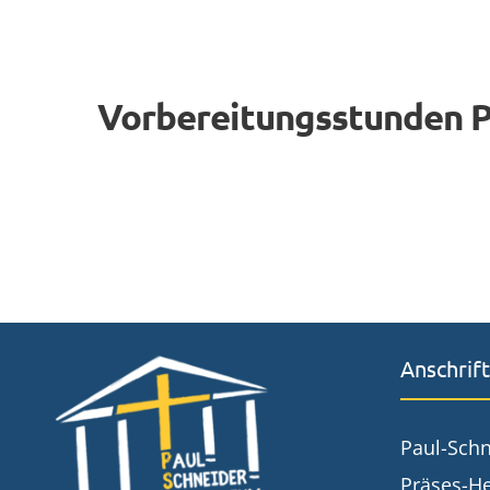
Vorbereitungsstunden 
Anschrift
Paul-Sch
Präses-He