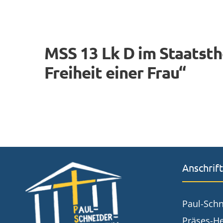
MSS 13 Lk D im Staatst
Freiheit einer Frau“
Anschrift
Paul-Sch
Präses-He