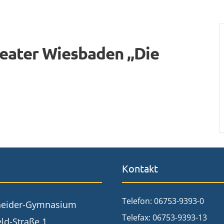
heater Wiesbaden „Die
Kontakt
Telefon: 06753-9393-0
neider-Gymnasium
Telefax: 06753-9393-13
ld-Straße 1