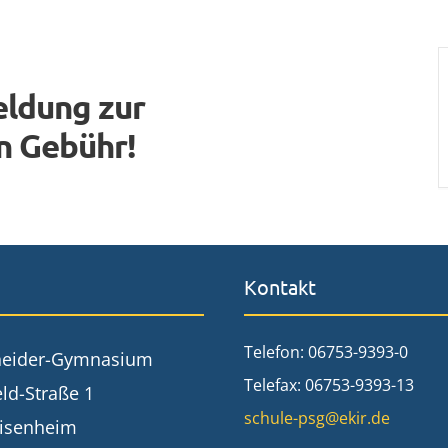
eldung zur
n Gebühr!
Kontakt
Telefon: 06753-9393-0
neider-Gymnasium
Telefax: 06753-9393-13
ld-Straße 1
schule-psg@ekir.de
isenheim