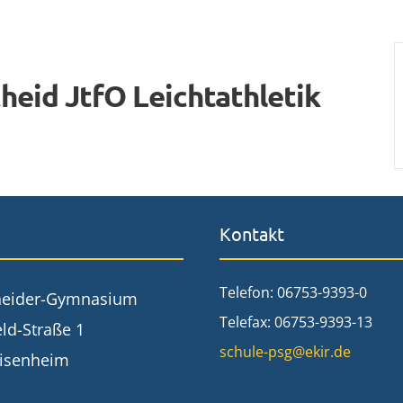
heid JtfO Leichtathletik
Kontakt
Telefon: 06753-9393-0
neider-Gymnasium
Telefax: 06753-9393-13
ld-Straße 1
schule-psg@ekir.de
isenheim