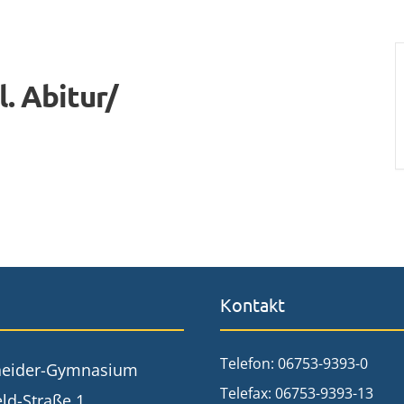
. Abitur/
Kontakt
Telefon: 06753-9393-0
neider-Gymnasium
Telefax: 06753-9393-13
ld-Straße 1