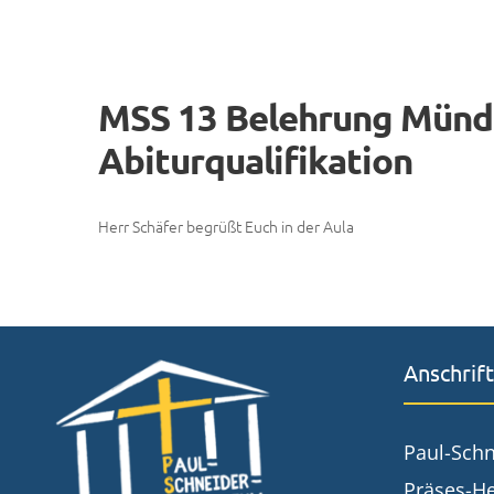
MSS 13 Belehrung Mündl
Abiturqualifikation
Herr Schäfer begrüßt Euch in der Aula
Anschrift
Paul-Sch
Präses-He