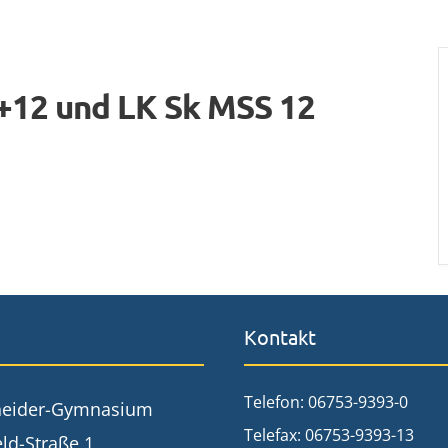
+12 und LK Sk MSS 12
Kontakt
Telefon: 06753-9393-0
neider-Gymnasium
Telefax: 06753-9393-13
ld-Straße 1