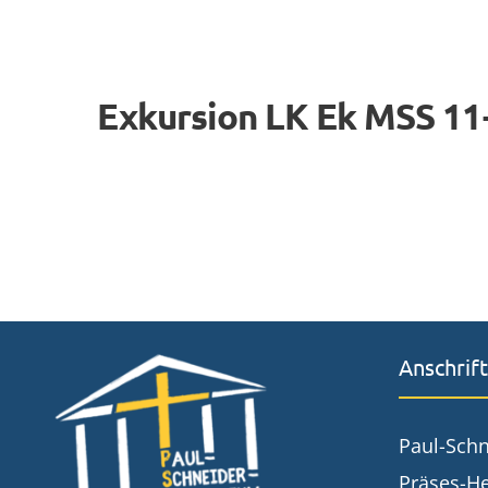
Exkursion LK Ek MSS 11
Anschrift
Paul-Sch
Präses-He