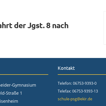
hrt der Jgst. 8 nach
Kontakt
Telefon: 06753-9393-0
neider-Gymnasium
Telefax: 06753-9393-13
ld-Straße 1
schule-psg@ekir.de
isenheim