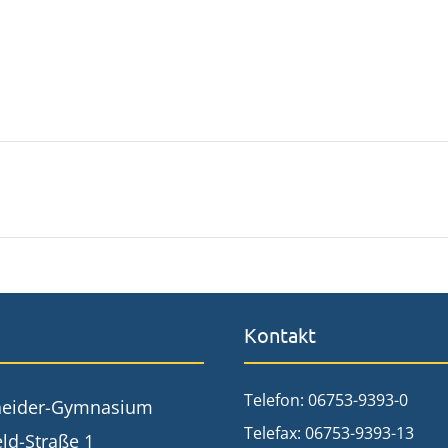
Kontakt
Telefon: 06753-9393-0
neider-Gymnasium
Telefax: 06753-9393-13
ld-Straße 1