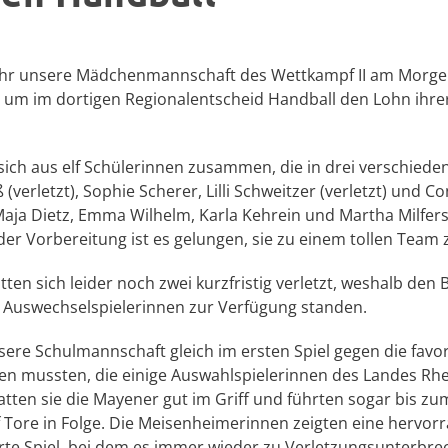
hr unsere Mädchenmannschaft des Wettkampf II am Morgen 
, um im dortigen Regionalentscheid Handball den Lohn ihrer 
ich aus elf Schülerinnen zusammen, die in drei verschiede
(verletzt), Sophie Scherer, Lilli Schweitzer (verletzt) und Co
aja Dietz, Emma Wilhelm, Karla Kehrein und Martha Milfers
n der Vorbereitung ist es gelungen, sie zu einem tollen Team 
tten sich leider noch zwei kurzfristig verletzt, weshalb de
i Auswechselspielerinnen zur Verfügung standen.
sere Schulmannschaft gleich im ersten Spiel gegen die favo
 mussten, die einige Auswahlspielerinnen des Landes Rhei
atten sie die Mayener gut im Griff und führten sogar bis zu
 Tore in Folge. Die Meisenheimerinnen zeigten eine hervo
hrte Spiel, bei dem es immer wieder zu Verletzungsunterbre