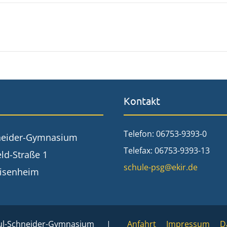
Kontakt
Telefon: 06753-9393-0
neider-Gymnasium
Telefax: 06753-9393-13
ld-Straße 1
schule-psg@ekir.de
isenheim
aul-Schneider-Gymnasium |
Anfahrt
Impressum
D