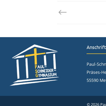
Anschrift
Paul-Sch
Präses-He
55590 Me
© 2026 P