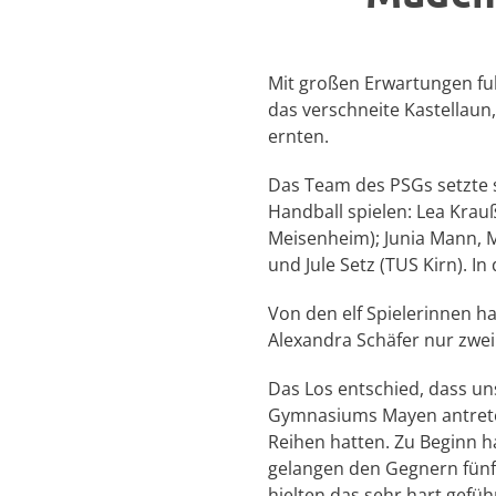
Mit großen Erwartungen fu
das verschneite Kastellaun
ernten.
Das Team des PSGs setzte s
Handball spielen: Lea Krauß 
Meisenheim); Junia Mann, M
und Jule Setz (TUS Kirn). I
Von den elf Spielerinnen ha
Alexandra Schäfer nur zwe
Das Los entschied, dass un
Gymnasiums Mayen antreten
Reihen hatten. Zu Beginn h
gelangen den Gegnern fünf
hielten das sehr hart gefü