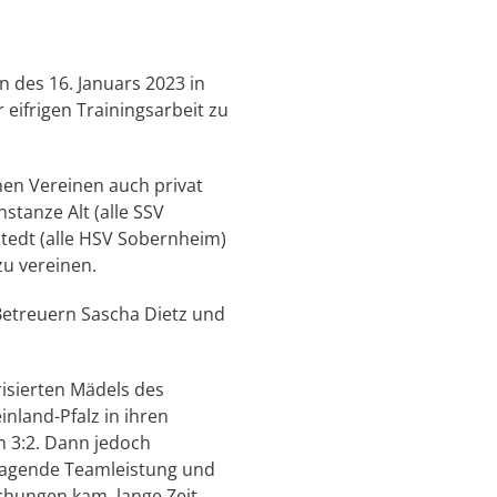
des 16. Januars 2023 in
eifrigen Trainingsarbeit zu
nen Vereinen auch privat
nstanze Alt (alle SSV
tedt (alle HSV Sobernheim)
zu vereinen.
n Betreuern Sascha Dietz und
risierten Mädels des
nland-Pfalz in ihren
m 3:2. Dann jedoch
rragende Teamleistung und
chungen kam, lange Zeit