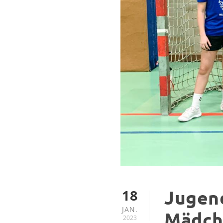
18
Jugend
JAN.
Mädch
2023