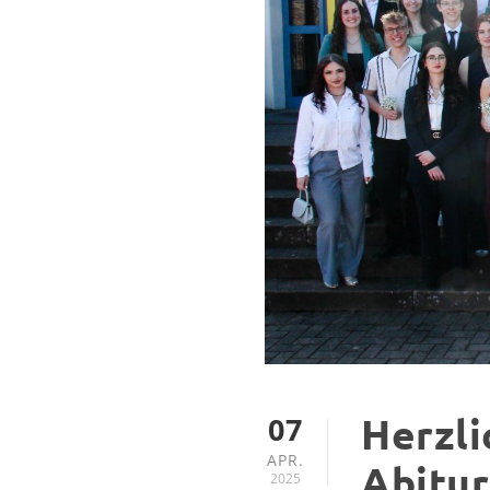
07
Herzli
APR.
Abitur
2025