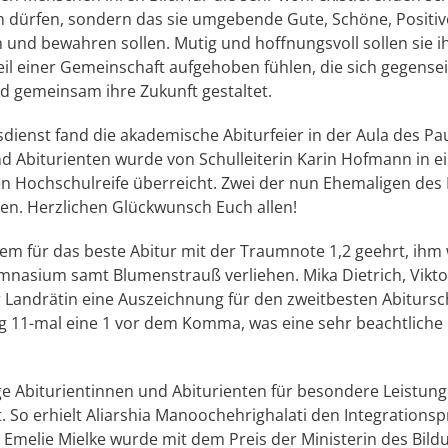
en dürfen, sondern das sie umgebende Gute, Schöne, Positive
nd bewahren sollen. Mutig und hoffnungsvoll sollen sie ih
eil einer Gemeinschaft aufgehoben fühlen, die sich gegense
d gemeinsam ihre Zukunft gestaltet.
sdienst fand die akademische Abiturfeier in der Aula des 
und Abiturienten wurde von Schulleiterin Karin Hofmann in e
en Hochschulreife überreicht. Zwei der nun Ehemaligen des
en. Herzlichen Glückwunsch Euch allen!
m für das beste Abitur mit der Traumnote 1,2 geehrt, ihm 
mnasium samt Blumenstrauß verliehen. Mika Dietrich, Vikt
r Landrätin eine Auszeichnung für den zweitbesten Abitursc
g 11-mal eine 1 vor dem Komma, was eine sehr beachtliche 
ge Abiturientinnen und Abiturienten für besondere Leistu
So erhielt Aliarshia Manoochehrighalati den Integrationspre
melie Mielke wurde mit dem Preis der Ministerin des Bild