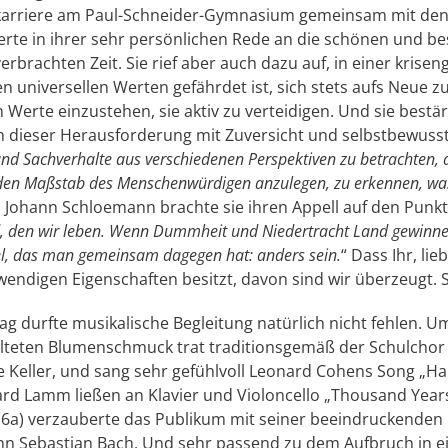
ulkarriere am Paul-Schneider-Gymnasium gemeinsam mit den
rte in ihrer sehr persönlichen Rede an die schönen und be
achten Zeit. Sie rief aber auch dazu auf, in einer krisenge
n universellen Werten gefährdet ist, sich stets aufs Neue z
Werte einzustehen, sie aktiv zu verteidigen. Und sie bestär
ch dieser Herausforderung mit Zuversicht und selbstbewusst
und Sachverhalte aus verschiedenen Perspektiven zu betrachten, 
den Maßstab des Menschenwürdigen anzulegen, zu erkennen, was
n Johann Schloemann brachte sie ihren Appell auf den Punkt:
, den wir leben. Wenn Dummheit und Niedertracht Land gewinnen
ttel, das man gemeinsam dagegen hat: anders sein.
“ Dass Ihr, li
wendigen Eigenschaften besitzt, davon sind wir überzeugt. S
Tag durfte musikalische Begleitung natürlich nicht fehlen.
lteten Blumenschmuck trat traditionsgemäß der Schulchor a
 Keller, und sang sehr gefühlvoll Leonard Cohens Song „Hall
rd Lamm ließen an Klavier und Violoncello „Thousand Years
 (6a) verzauberte das Publikum mit seiner beeindruckenden
n Sebastian Bach. Und sehr passend zu dem Aufbruch in e