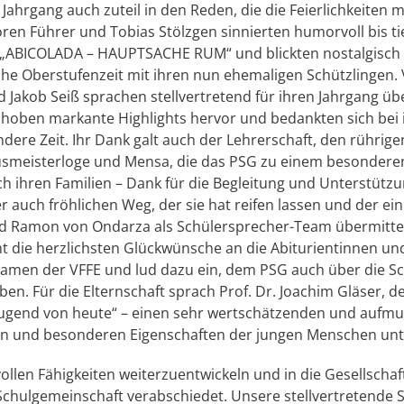
hrgang auch zuteil in den Reden, die die Feierlichkeiten mi
Sören Führer und Tobias Stölzgen sinnierten humorvoll bis t
„ABICOLADA – HAUPTSACHE RUM“ und blickten nostalgisch u
che Oberstufenzeit mit ihren nun ehemaligen Schützlingen. V
Jakob Seiß sprachen stellvertretend für ihren Jahrgang üb
 hoben markante Highlights hervor und bedankten sich bei 
dere Zeit. Ihr Dank galt auch der Lehrerschaft, den rührige
ausmeisterloge und Mensa, die das PSG zu einem besonde
ch ihren Familien – Dank für die Begleitung und Unterstützu
auch fröhlichen Weg, der sie hat reifen lassen und der ein 
und Ramon von Ondarza als Schülersprecher-Team übermitt
t die herzlichsten Glückwünsche an die Abiturientinnen und
Namen der VFFE und lud dazu ein, dem PSG auch über die Sch
en. Für die Elternschaft sprach Prof. Dr. Joachim Gläser, d
 „Jugend von heute“ – einen sehr wertschätzenden und auf
ten und besonderen Eigenschaften der jungen Menschen unte
vollen Fähigkeiten weiterzuentwickeln und in die Gesellscha
hulgemeinschaft verabschiedet. Unsere stellvertretende Sc