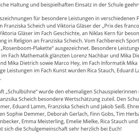
liche Haltung und beispielhaften Einsatz in der Schule geehr
zeichnungen für besondere Leistungen in verschiedenen F
 Franziska Scheich und Viktoria Gläser der „Prix des franco
iktoria Gläser im Fach Geschichte, an Niklas Kern für be
üfung in Religion an Franziska Scheich. Vom Fachbereich Sp
 „Rosenboom-Plakette“ ausgezeichnet. Besondere Leistunge
im Fach Mathematik glänzten Lorenz Nachbar und Mika Diet
nd Mika Dietrich sowie Marco Hey, im Fach Informatik Mika 
ige Leistungen im Fach Kunst wurden Rica Stauch, Eduard 
.
ft „Schulbühne“ wurde den ehemaligen Schauspielerinnen 
ranzsika Scheich besondere Wertschätzung zuteil. Den Schu
mer, Eduard Lamm, Franziska Scheich und Jakob Seiß. Ehr
en Sophie Demmer, Deborah Gerlach, Finn Gobs, Tim Herbach
nbecker, Emma Meisterling, Emelie Mielke, Rica Stauch und
 sich die Schulgemeinschaft sehr herzlich bei Euch!