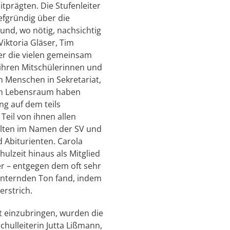
tprägten. Die Stufenleiter
iefgründig über die
nd, wo nötig, nachsichtig
iktoria Gläser, Tim
er die vielen gemeinsam
ihren Mitschülerinnen und
n Menschen in Sekretariat,
ren Lebensraum haben
ng auf dem teils
Teil von ihnen allen
elten im Namen der SV und
 Abiturienten. Carola
ulzeit hinaus als Mitglied
er – entgegen dem oft sehr
munternden Ton fand, indem
rstrich.
ft einzubringen, wurden die
hulleiterin Jutta Lißmann,