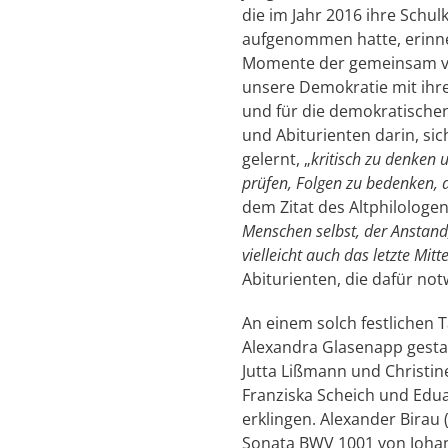
die im Jahr 2016 ihre Sch
aufgenommen hatte, erinne
Momente der gemeinsam verbr
unsere Demokratie mit ihre
und für die demokratischen 
und Abiturienten darin, si
gelernt, „
kritisch zu denken 
prüfen, Folgen zu bedenken, 
dem Zitat des Altphilologe
Menschen selbst, der Anstand
vielleicht auch das letzte Mi
Abiturienten, die dafür not
An einem solch festlichen 
Alexandra Glasenapp gesta
Jutta Lißmann und Christine
Franziska Scheich und Edua
erklingen. Alexander Birau
Sonata BWV 1001 von Johan