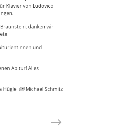
für Klavier von Ludovico
ängen.
 Braunstein, danken wir
ete.
Abiturientinnen und
en Abitur! Alles
a Hügle
Michael Schmitz