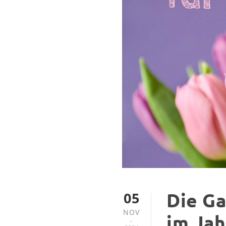
05
Die Ga
NOV
im Jah
.