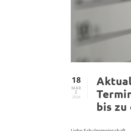
18
Aktual
MÄR
Termin
Z
2026
bis zu
Liebe Schulgemeinschaft,